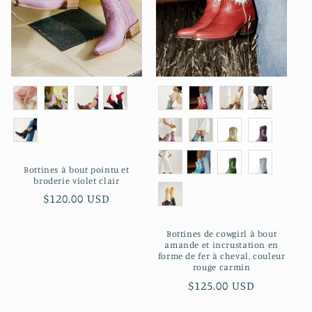
Bottines à bout pointu et
broderie violet clair
Prix
$120.00 USD
habituel
Bottines de cowgirl à bout
amande et incrustation en
forme de fer à cheval, couleur
rouge carmin
Prix
$125.00 USD
habituel