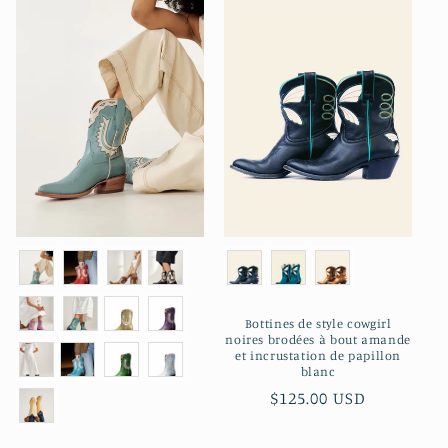
Bottines de style cowgirl
noires brodées à bout amande
et incrustation de papillon
blanc
Prix
$125.00 USD
habituel