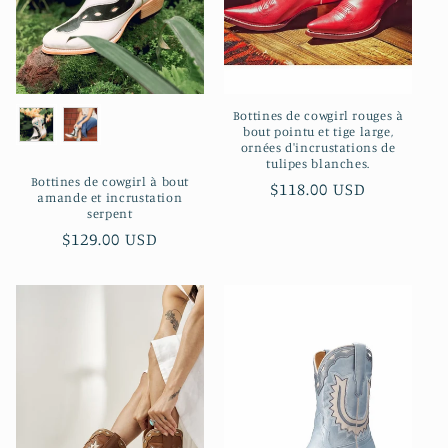
o
n
:
Bottines de cowgirl rouges à
bout pointu et tige large,
ornées d'incrustations de
tulipes blanches.
Bottines de cowgirl à bout
Prix
$118.00 USD
amande et incrustation
habituel
serpent
Prix
$129.00 USD
habituel