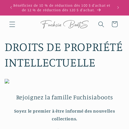
et
mière
Bénéficiez de 10 % de réduction dès 100 $ d'achat et
passer
de 12 % de réduction dès 120 $ d'achat.
au
contenu
Panier
DROITS DE PROPRIÉTÉ
INTELLECTUELLE
Rejoignez la famille Fuchisiaboots
Soyez le premier à être informé des nouvelles
collections.